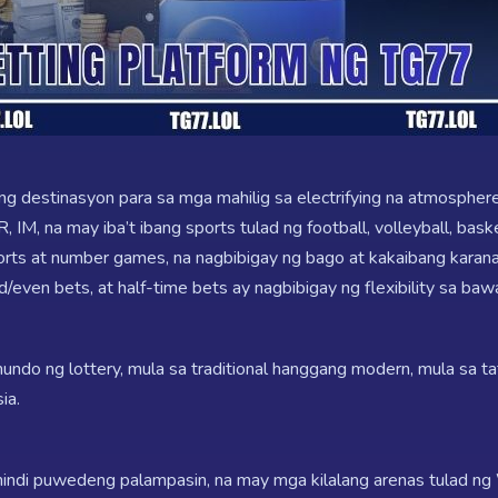
g destinasyon para sa mga mahilig sa electrifying na atmosphe
 IM, na may iba’t ibang sports tulad ng football, volleyball, baske
ports at number games, na nagbibigay ng bago at kakaibang karan
/even bets, at half-time bets ay nagbibigay ng flexibility sa baw
o ng lottery, mula sa traditional hanggang modern, mula sa tatl
ia.
y hindi puwedeng palampasin, na may mga kilalang arenas tulad