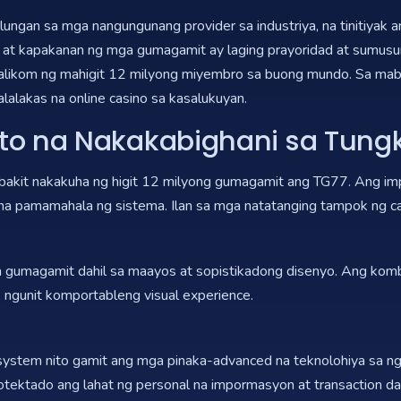
lungan sa mga nangungunang provider sa industriya, na tinitiyak 
t kapakanan ng mga gumagamit ay laging prayoridad at sumusuno
ikom ng mahigit 12 milyong miyembro sa buong mundo. Sa mabilis
lakas na online casino sa kasalukuyan.
o na Nakakabighani sa Tungk
 bakit nakakuha ng higit 12 milyong gumagamit ang TG77. Ang im
a pamamahala ng sistema. Ilan sa mga natatanging tampok ng c
umagamit dahil sa maayos at sopistikadong disenyo. Ang kombina
 ngunit komportableng visual experience.
system nito gamit ang mga pinaka-advanced na teknolohiya sa 
 protektado ang lahat ng personal na impormasyon at transaction 