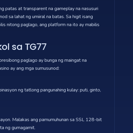
ang patas at transparent na gameplay na nasusuri
d sa lahat ng umiiral na batas.
Sa higit isang
 nitong paglago, ang platform na ito ay mabilis
ol sa TG77
presibong paglago ay bunga ng maingat na
asino ay ang mga sumusunod:
syon ng tatlong pangunahing kulay: puti, ginto,
ngayon. Malakas ang pamumuhunan sa SSL 128-bit
data ng gumagamit.