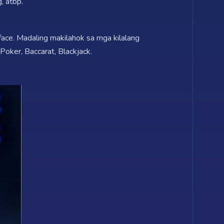
, atbp.
ace. Madaling makilahok sa mga kilalang
Poker, Baccarat, Blackjack.