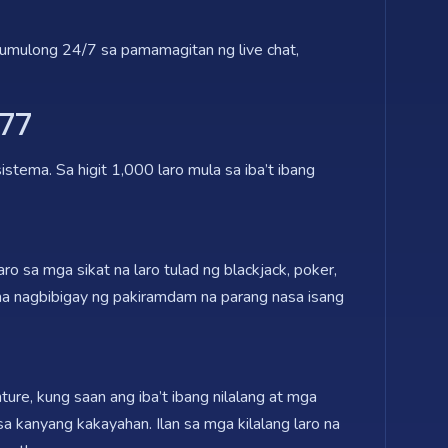
umulong 24/7 sa pamamagitan ng live chat,
77
istema. Sa higit 1,000 laro mula sa iba’t ibang
o sa mga sikat na laro tulad ng blackjack, poker,
, na nagbibigay ng pakiramdam na parang nasa isang
e, kung saan ang iba’t ibang nilalang at mga
 kanyang kakayahan. Ilan sa mga kilalang laro na