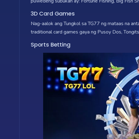
puwedeng subukan ay: Fortune Fishing, Big Fish Sh
3D Card Games
Nag-aalok ang Tungkol sa TG77 ng mataas na antas
traditional card games gaya ng Pusoy Dos, Tongits,
Sports Betting