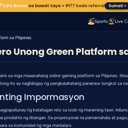
🎉
1.0% Bonus
sa bawat taya
+ ₱177 kada referral
Sumali
Sports
Live C
rm sa Pilipinas
ro Unong Green Platform sa 
kami sa mga maaasahang online gaming platform sa Pilipinas. Itin
ikulong ito ay nagbibigay ng pangkalahatang pananaw tungkol sa n
unting Impormasyon
nagpapatunay ng katatagan nito sa loob ng maraming taon. Inilun
na produkto ng libangan. Sa propesyonal na pamamahala at pagsun
para sa komunidad ng mga manlalaro.