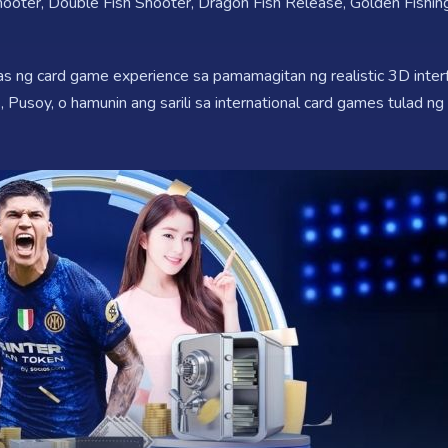
ooter, Double Fish Shooter, Dragon Fish Release, Golden Fishing
 ng card game experience sa pamamagitan ng realistic 3D interf
 Pusoy, o hamunin ang sarili sa international card games tulad ng 