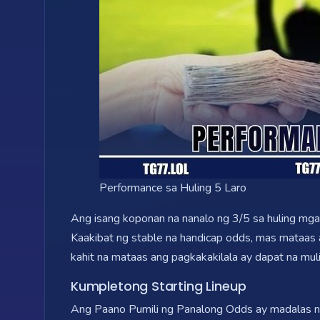
Performance sa Huling 5 Laro
Ang isang koponan na nanalo ng 3/5 sa huling mga 
Kaakibat ng stable na handicap odds, mas mataas a
kahit na mataas ang pagkakakilala ay dapat na mulin
Kumpletong Starting Lineup
Ang Paano Pumili ng Panalong Odds ay madalas na