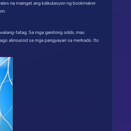
yales na maingat ang kalkulasyon ng bookmaker.
on.
awalang-tatag. Sa mga ganitong odds, mas
ago alinsunod sa mga pangyayari sa merkado. Ito