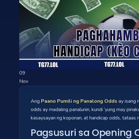
09
Nov
Ang
Paano Pumili ng Panalong Odds
ay isang 
odds ay madaling panalunin, kundi ‘yung may pina
kasaysayan ng koponan, at handicap odds, tataas
Pagsusuri sa Opening 