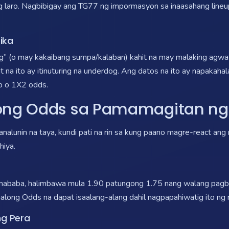
 laro. Nagbibigay ang TG77 ng impormasyon sa inaasahang lineu
ika
” (o may kakaibang sumpa/kalaban) kahit na may malaking agwat
it na ito ay itinuturing na underdog. Ang datos na ito ay napakaha
p o 1X2 odds.
long Odds sa Pamamagitan ng
analunin na taya, kundi pati na rin sa kung paano magre-react a
hiya.
umababa, halimbawa mula 1.90 patungong 1.75 nang walang pagbab
nalong Odds na dapat isaalang-alang dahil nagpapahiwatig ito ng
ng Pera