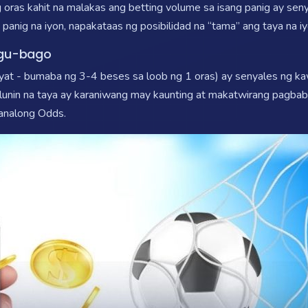
oras kahit na malakas ang betting volume sa isang panig ay sen
anig na iyon, napakataas ng posibilidad na “tama” ang taya na iy
agu-bago
yat - bumaba ng 3-4 beses sa loob ng 1 oras) ay senyales ng k
unin na taya ay karaniwang may kaunting at makatwirang pagbab
Panalong Odds.