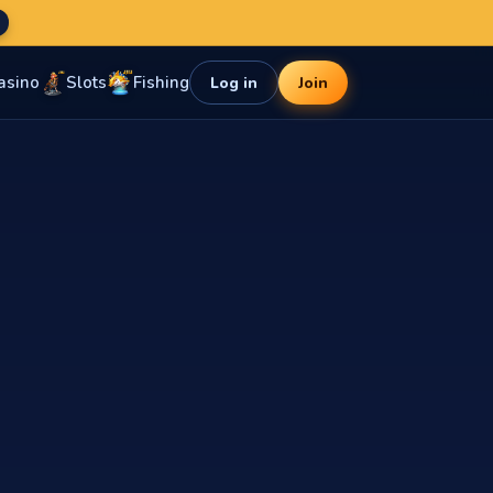
asino
Slots
Fishing
Log in
Join