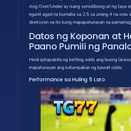
Ang Over/Under ay isang sensitibong uri ng taya 
ngunit agad na bumaba sa 2.5 sa unang 4 na oras
direksyon na ito kung mapapatunayan sa pamamag
Datos ng Koponan at 
Paano Pumili ng Panal
Hindi ipinapakita ng betting odds ang buong laraw
mapatunayan ang katumpakan ng bawat odds.
Performance sa Huling 5 Laro