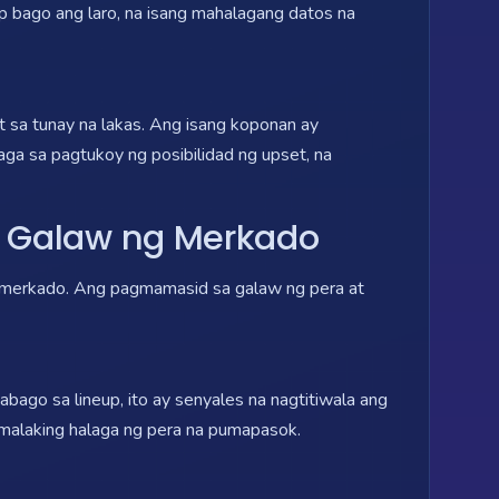
p bago ang laro, na isang mahalagang datos na
 sa tunay na lakas. Ang isang koponan ay
laga sa pagtukoy ng posibilidad ng upset, na
 Galaw ng Merkado
ng merkado. Ang pagmamasid sa galaw ng pera at
ago sa lineup, ito ay senyales na nagtitiwala ang
 malaking halaga ng pera na pumapasok.