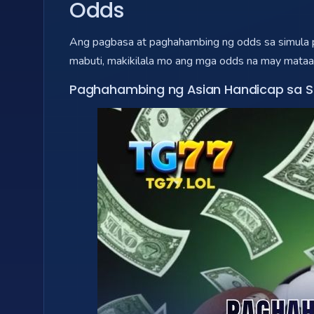
Odds
Ang pagbasa at paghahambing ng odds sa simula pa 
mabuti, makikilala mo ang mga odds na may mataas
Paghahambing ng Asian Handicap sa S