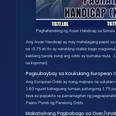
Paghahambing ng Asian Handicap sa Simula
Ang Asian Handicap ay may mahalagang papel sa 
na -0.75 at ito ay nanatiling stable bago magsimul
kabilang banda, kung ang odds ay bumaba mula -1
na koponan).
Pagsubaybay sa Kaukulang European 
Ang European Odds ay isang malinaw na sukatan n
1.60 ngunit bahagyang tumaas patungong 1.75 pag
taya ay ipapakita sa pamamagitan ng pagpapanatili
Paano Pumili ng Panalong Odds.
Makatwirang Pagbabago sa Over/Und