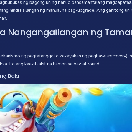
agbubukas ng bagong uri ng baril o pansamantalang magpapataas 
 nang hindi kailangan ng manual na pag-upgrade. Ang ganitong uri
han.
na Nangangailangan ng Taman
kanismo ng pagtatanggol o kakayahan ng pagbawi (recovery), na
ksa. Ito ang kaakit-akit na hamon sa bawat round.
ng Bala