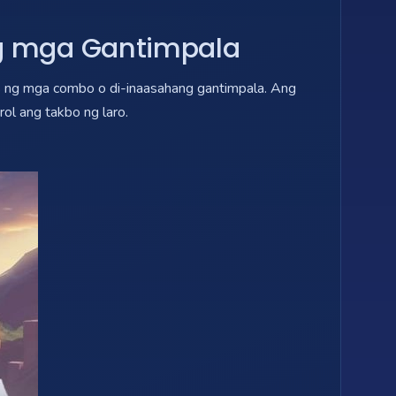
ng mga Gantimpala
s ng mga combo o di-inaasahang gantimpala. Ang
l ang takbo ng laro.