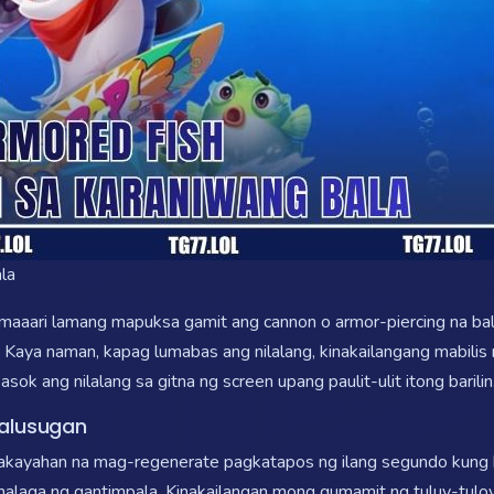
la
aaari lamang mapuksa gamit ang cannon o armor-piercing na bal
Kaya naman, kapag lumabas ang nilalang, kinakailangang mabilis n
k ang nilalang sa gitna ng screen upang paulit-ulit itong barilin
Kalusugan
kayahan na mag-regenerate pagkatapos ng ilang segundo kung hi
halaga ng gantimpala. Kinakailangan mong gumamit ng tuluy-tuloy 