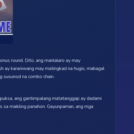
bonus round. Dito, ang manlalaro ay may
Fish ay karaniwang may matingkad na hugis, mabagal
ng susunod na combo chain.
 napuksa, ang gantimpalang matatanggap ay dadami
ins sa maikling panahon. Gayunpaman, ang mga