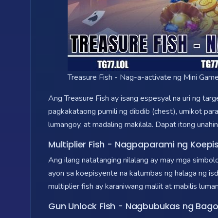
Treasure Fish - Nag-a-activate ng Mini Gam
Ang Treasure Fish ay isang espesyal na uri ng tar
pagkakataong pumili ng dibdib (chest), umikot par
lumangoy, at madaling makilala. Dapat itong unahi
Multiplier Fish - Nagpaparami ng Koep
Ang ilang natatanging nilalang ay may mga simbol
ayon sa koepisyente na katumbas ng halaga ng isd
multiplier fish ay karaniwang maliit at mabilis lu
Gun Unlock Fish - Nagbubukas ng Bagon