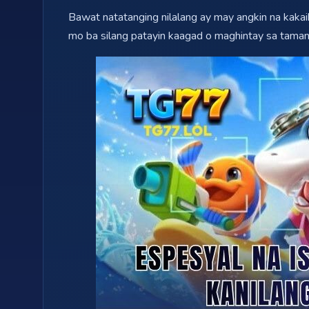
Bawat natatanging nilalang ay may angkin na kak
mo ba silang patayin kaagad o maghintay sa tama