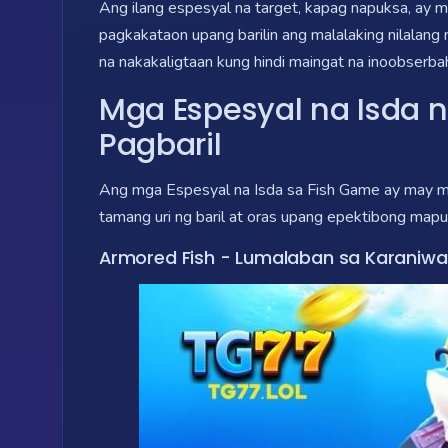
Ang ilang espesyal na target, kapag napuksa, ay m
pagkakataon upang barilin ang malalaking nilalang
na nakakaligtaan kung hindi maingat na inoobserba
Mga Espesyal na Isda 
Pagbaril
Ang mga Espesyal na Isda sa Fish Game ay may me
tamang uri ng baril at oras upang epektibong mapu
Armored Fish - Lumalaban sa Karaniwa