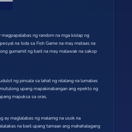
 ay magpapalabas ng random na mga kislap ng
spesyal na Isda sa Fish Game na may mataas na
 mong gumamit ng baril na may malawak na sakop
lot ng pinsala sa lahat ng nilalang na lumabas
a tumutulong upang mapakinabangan ang epekto ng
 upang mapuksa sa oras.
ang ay maglalabas ng malamig na usok na
malalakas na baril upang tamaan ang mahahalagang