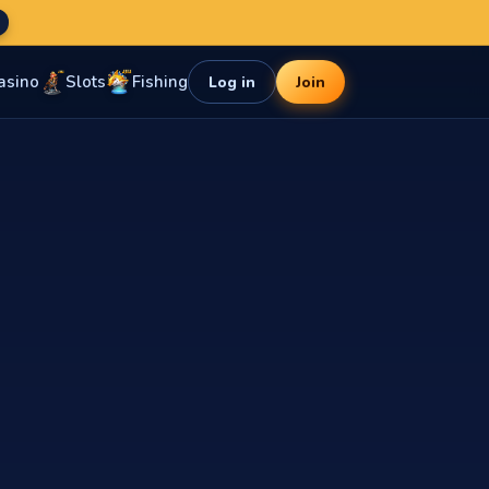
asino
Slots
Fishing
Log in
Join