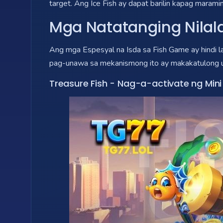
target. Ang Ice Fish ay dapat barilin kapag maram
Mga Natatanging Nila
Ang mga Espesyal na Isda sa Fish Game ay hindi 
pag-unawa sa mekanismong ito ay makakatulong up
Treasure Fish - Nag-a-activate ng Mi