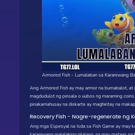
Armored Fish - Lumalaban sa Karaniwang Ba
Ang Armored Fish ay may armor na bumabalot, at m
magdudulot ng pinsala o uubos ng maraming coins. 
pinakamahusay na diskarte ay maghintay na makapaso
Recovery Fish - Nagre-regenerate ng 
Ang mga Espesyal na Isda sa Fish Game ay may ka
karaniwang malalaking nilalang, na may mataas na 