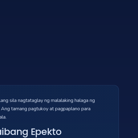
lang sila nagtataglay ng malalaking halaga ng
n. Ang tamang pagtukoy at pagpaplano para
la.
aibang Epekto