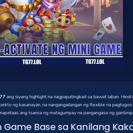
77
ang siyang highlight na nagpapatingkad sa bawat laban. Hindi 
 epekto ng kasanayan, na nangangailangan ng flexible na pagtugo
g mapataas ang tsansa ng matagumpay na pangangaso ng gantimpa
sh Game Base sa Kanilang Kak