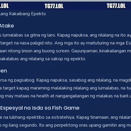
ilang Kakaibang Epekto
 Atake
s lumalabas sa gitna ng laro. Kapag napuksa, ang nilalang na ito
rget na nasa paligid nito. Ang mga ito ay maituturing na mga E
aari nitong linisin ang buong screen. Gayunpaman, kinakailangan
makalabas ang nilalang sa sakop ng epekto.
een
a ng pagsabog. Kapag napuksa, sasabog ang nilalang, na magdudu
d na target kapag maraming malalaking nilalang ang lumalabas, n
ang may mataas na health at nangangailangan ng malakas na baril
 Espesyal na Isda sa Fish Game
e na lubhang epektibo sa estratehiya. Kapag tinamaan, ang nilal
ob ng ilang segundo. Ito ang perpektong oras upang gamitin ang 