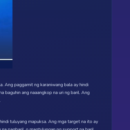
a. Ang paggamit ng karaniwang bala ay hindi
a baguhin ang naaangkop na uri ng baril. Ang
.
ndi tuluyang mapuksa. Ang mga target na ito ay
na pagbaril, o magtulungan ng support na baril