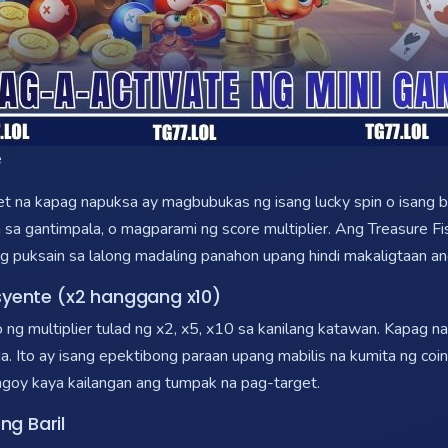
e
get na kapag napuksa ay magbubukas ng isang lucky spin o isang 
a sa gantimpala, o magparami ng score multiplier. Ang Treasure 
ng puksain sa lalong madaling panahon upang hindi makaligtaan a
isyente (x2 hanggang x10)
o ng multiplier tulad ng x2, x5, x10 sa kanilang katawan. Kapag
a. Ito ay isang epektibong paraan upang mabilis na kumita ng co
mangoy kaya kailangan ang tumpak na pag-target.
g Baril