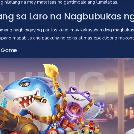
ing nilalang na may matataas na gantimpala ang lumalabas.
lang sa Laro na Nagbubukas 
lamang nagbibigay ng puntos kundi may kakayahan ding magbuka
ang mapabilis ang pagkuha ng coins at mas epektibong makontro
ni Game