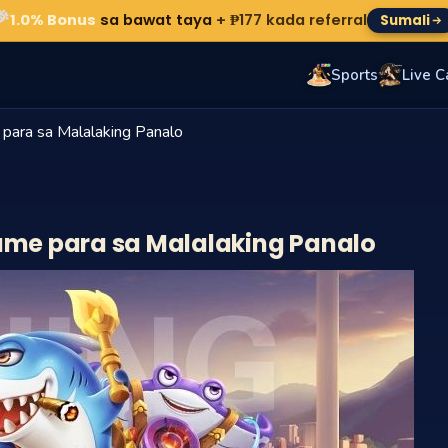
🎉
1.0% Bonus
sa bawat taya
+ ₱177 kada referral
Sumali
Sports
Live C
para sa Malalaking Panalo
Game para sa Malalaking Panalo